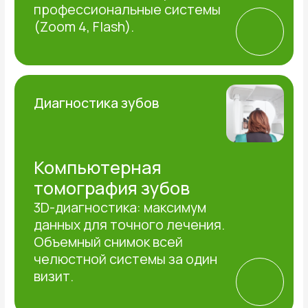
45 000 ₽
Акция действует
65 000 ₽
во всех клиниках
АЛЬБАДЕНТ
Запишитесь на консультацию и узнайте
больше о преимуществах имплантов
Astra Tech.
Записаться на консультацию
Подробнее
Беспроцентная рассрочка
на лечение зубов
до 6 месяцев*
Подробнее