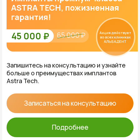
нас является интересы пациента
и достижение максимального
результата по доступной цене.
Профессиональная команда врачей
и современное оснащение клиники
обеспечивают качественное
и комплексное лечение зубов
23+
Все специалисты
Клиника АЛЬБАДЕНТ ведет свою
деятельность с 2014 года.
Основателем и учредителем
является Табрис Гилимзянович
Хадеев — Заслуженный врач