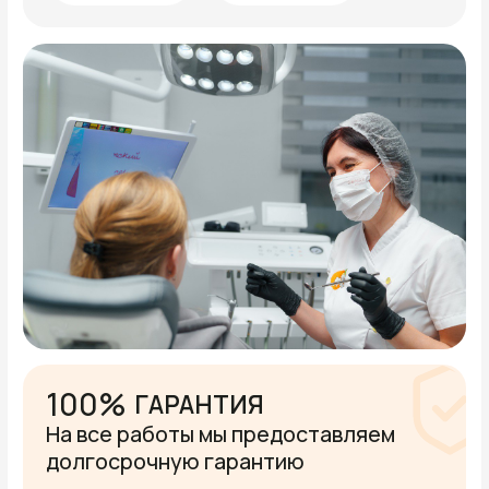
с оборудованием мирового уровня
9700+
ИМПЛАНТОВ
Это не просто цифры — это наш опыт!
УСЛУГИ
СТОМАТОЛОГИЯ
ПОЛНОГО ЦИКЛА
В наших клиниках терапевт, хирург,
ортодонт, имплантолог и ортопед
работают как одна команда. Берём
ответственность за каждый этап.
Действует единый стандарт качества:
от первой консультации и КТ до установки
финальных коронок. Это исключает
ошибки «передачи» пациента от врача