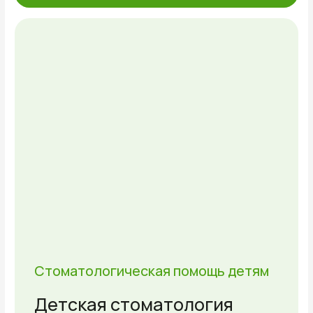
*На услуги, оплачиваемые в рассрочку,
не распространяются скидки по акциям,
действующим в наших стоматологических
клиниках.
КОНСУЛЬТАЦИЯ
Запишитесь
на консультацию
с врачом клиники