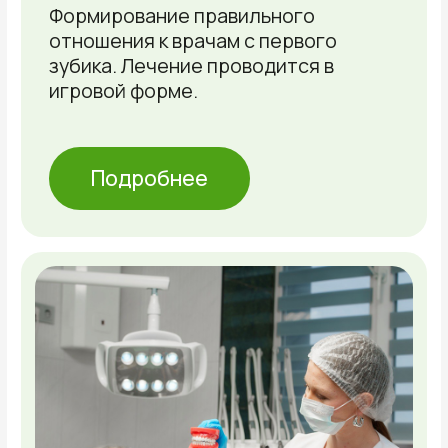
Что будет на консультации?
Визуальный осмотр зубов,
дёсен, прикуса
Обсуждение предварительных
результатов и ответы на
вопросы пациента
Определение
последовательности процедур
Рекомендации по гигиене
и профилактике
Оставьте заявку на сайте или
свяжитесь с нами любым
удобным способом