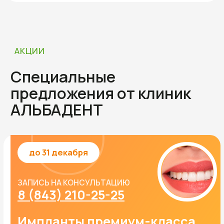
Хадеев Табрис Гилимзянович
Директор клиники, Заслуженный врач РТ,
стоматолог-хирург
«Мы объединили лучших
профессионалов, чтобы вы могли
решить любую проблему —
от простой пломбы до полного
восстановления челюсти — в одном
месте»
Приоритетом в обслуживании для